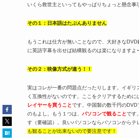
いくら救世主といってもやっぱりちょっと懸念事
その１：日本語はたぶんありません
もうこれは仕方が無いことなので、大好きなDVD
に英語字幕を出せば結構観るのは楽になりますよ
その２：映像方式が違う！！
実はコレが一番の問題点だったりします。イギリス
く互換性がないのです。ここをクリアするために
レイヤーを買うこと
です。中国製の数千円のDVD
のもよし。もう１つは、
パソコンで観ること
です
す（要確認）。良いパソコンならパソコンからテ
も観ることが出来ないので要注意です！