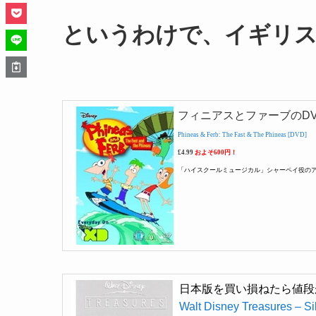
というわけで、イギリ
フィニアスとファーブのD
Phineas & Ferb: The Fast & The Phineas [DVD]
£4.99
およそ600円！
「ハイスクールミュージカル」シャーペイ役の
日本版を買い損ねたら値段
Walt Disney Treasures – Si