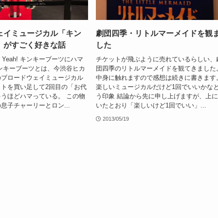
ェイミュージカル「キン
劇団四季・リトルマーメイドを観
」がすごく好きな話
した
Say Yeah! キンキーブーツにハマ
チケットが飛ぶように売れているらしい、
ンキーブーツとは、今渋谷ヒカ
団四季のリトルマーメイドを観てきました
のブロードウェイミュージカル
中身に触れますので感想は続きに書きます
トを買い足して2回目の「お代
楽しいミュージカルだけど1回でいいかな
うほどハマっている。 この物
う印象 結論から先に申し上げますが、上
息子チャーリーとロン...
いたとおり「楽しいけど1回でいい」...
2013/05/19