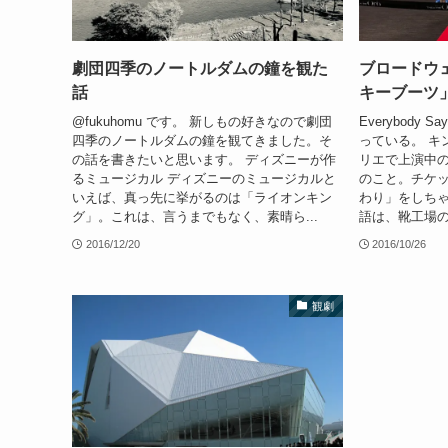
劇団四季のノートルダムの鐘を観た
ブロードウ
話
キーブーツ
@fukuhomu です。 新しもの好きなので劇団
Everybody 
四季のノートルダムの鐘を観てきました。そ
っている。 キ
の話を書きたいと思います。 ディズニーが作
リエで上演中
るミュージカル ディズニーのミュージカルと
のこと。チケッ
いえば、真っ先に挙がるのは「ライオンキン
わり」をしちゃ
グ」。これは、言うまでもなく、素晴ら...
語は、靴工場の
2016/12/20
2016/10/26
観劇